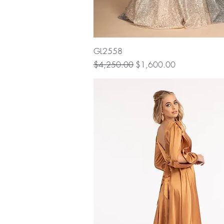
Vista rápida
GL2558
Precio
Precio de oferta
$4,250.00
$1,600.00