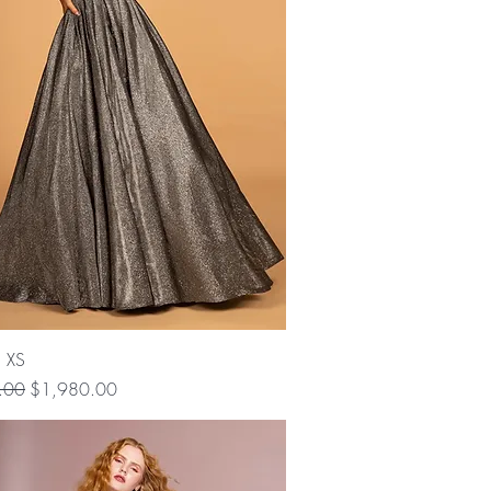
Vista rápida
 XS
Precio de oferta
.00
$1,980.00