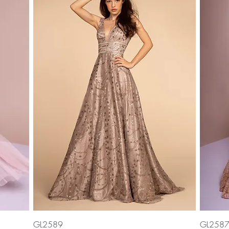
Vista rápida
GL2589
GL2587 