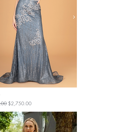
Vista rápida
9
Precio de oferta
.00
$2,750.00