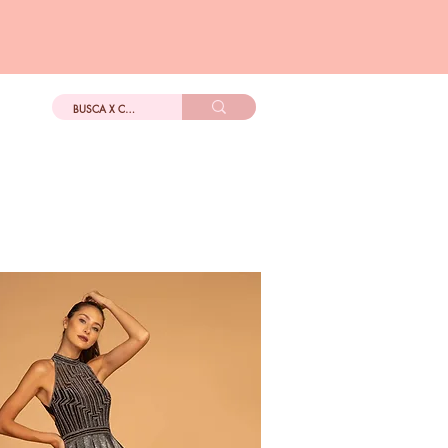
DIGo
Más