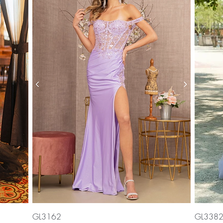
Vista rápida
GL3162
GL338