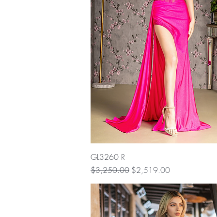
Vista rápida
GL3260 R
Precio
Precio de oferta
$3,250.00
$2,519.00