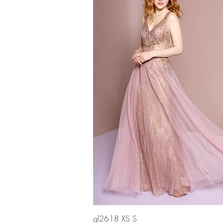
Vista rápida
gl2618 XS S