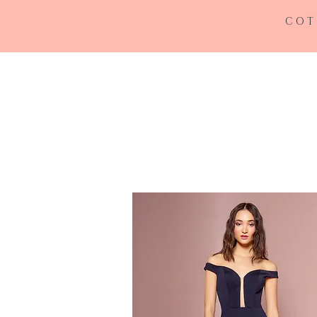
COT
INICIO
RE