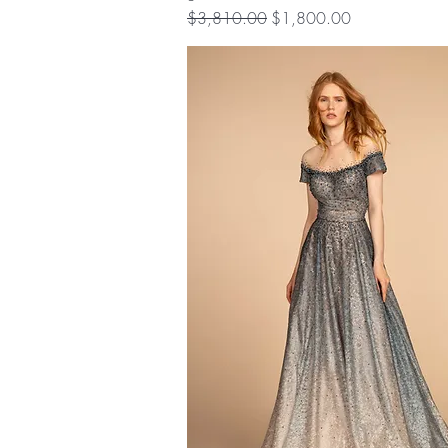
Precio
Precio de oferta
$3,810.00
$1,800.00