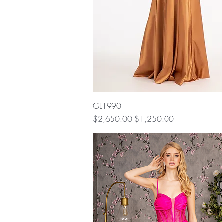
Vista rápida
GL1990
Precio
Precio de oferta
$2,650.00
$1,250.00