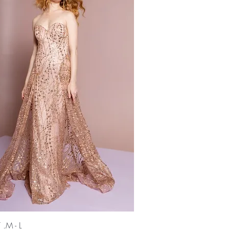
Vista rápida
.M - L