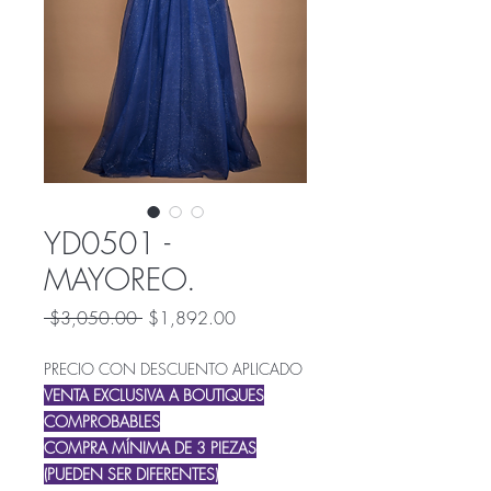
YD0501 -
MAYOREO.
Precio
Precio
 $3,050.00 
$1,892.00
de
oferta
PRECIO CON DESCUENTO APLICADO
VENTA EXCLUSIVA A BOUTIQUES
COMPROBABLES
COMPRA MÍNIMA DE 3 PIEZAS
(PUEDEN SER DIFERENTES)