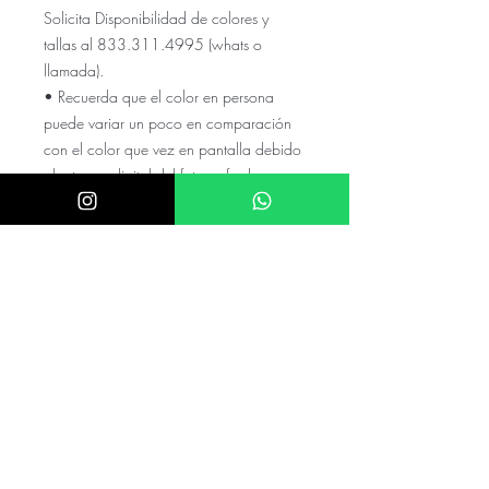
Solicita Disponibilidad de colores y
tallas al 833.311.4995 (whats o
llamada).
• Recuerda que el color en persona
puede variar un poco en comparación
con el color que vez en pantalla debido
al retoque digital del fotografo de
LADIVINE
El precio NO incluye el envio a tu
ciudad, cotízalo con tu código
postal y colonia en el numero de
whats
El precio puede variar si el valor de
el dolar es mayor a $20.5
mexicanos
Checa nuestras referencias en nuestro
instagram @akira.mayoreo