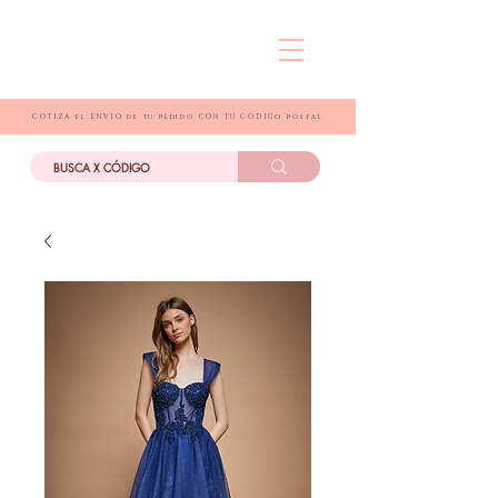
COTIZA el ENVIO de tu pedido CON TU CÓDIGo postal