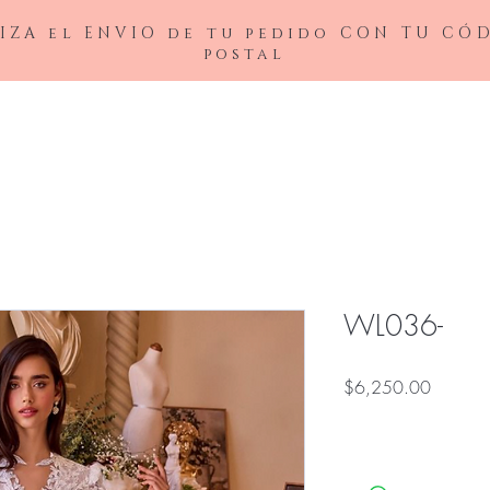
IZA el ENVIO de tu pedido CON TU CÓ
postal
BAJAS
LADIVINE
ANDREA&LEO
BICICI & COTY
ADDRESS
NOX26
WL036-
Precio
$6,250.00