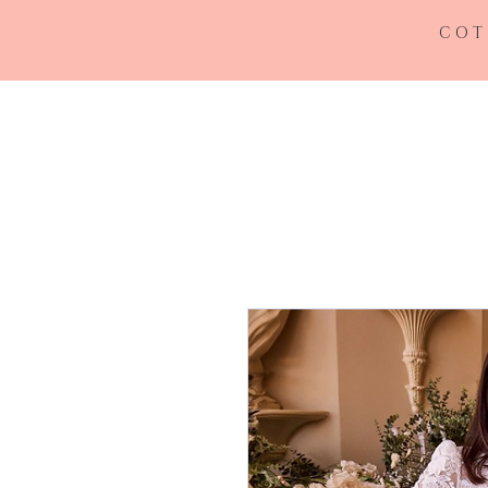
COT
INICIO
RE