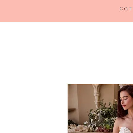
COT
INICIO
RE