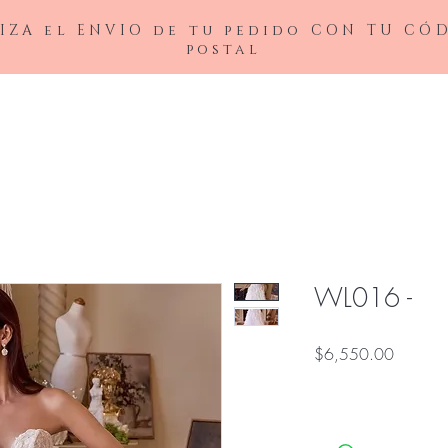
IZA el ENVIO de tu pedido CON TU CÓ
postal
BAJAS
LADIVINE
ANDREA&LEO
BICICI & COTY
ADDRESS
NOX26
WL016 -
Precio
$6,550.00