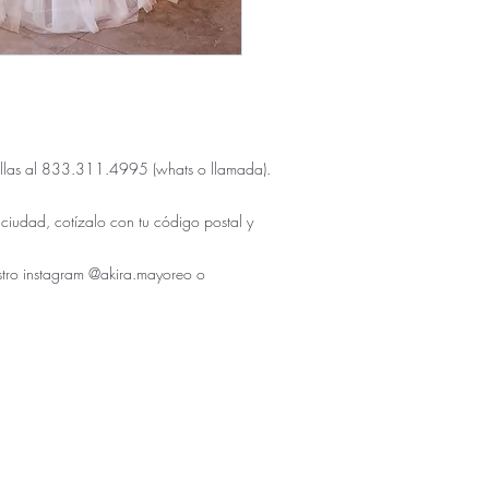
 tallas al 833.311.4995 (whats o llamada).
 ciudad, cotízalo con tu código postal y
stro instagram @akira.mayoreo o
ÚNICO NUMERO DE CONTACTO PARA COMPRAS: