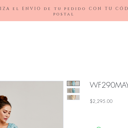
IZA el ENVIO de tu pedido CON TU CÓ
postal
BAJAS
LADIVINE
ANDREA&LEO
BICICI & COTY
ADDRESS
NOX26
WF290MA
Precio
$2,295.00