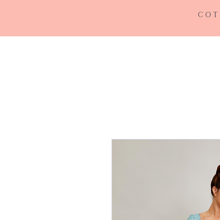
COT
INICIO
RE