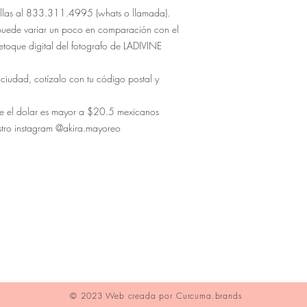
 tallas al 833.311.4995 (whats o llamada).
puede variar un poco en comparación con el
etoque digital del fotografo de LADIVINE
 ciudad, cotízalo con tu código postal y
r de el dolar es mayor a $20.5 mexicanos
stro instagram @akira.mayoreo
ÚNICO NUMERO DE CONTACTO PARA COMPRAS:
833.311.4995
enda física se encuentra en Tuxtla Gutierrez Chiapas como
Don
AVE. 5TA NORTE 2156 TUXTLA GUTIERREZ CHIAPAS
© 2023 Web creada por Curcuma.brands