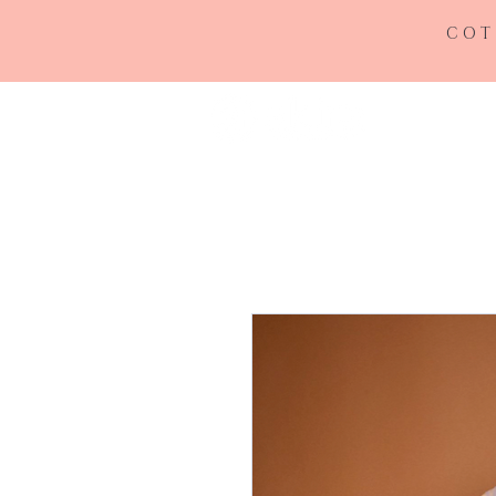
COT
INICIO
RE