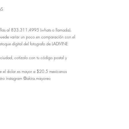
AS
 tallas al 833.311.4995 (whats o llamada).
puede variar un poco en comparación con el
etoque digital del fotografo de LADIVINE
 ciudad, cotízalo con tu código postal y
r de el dolar es mayor a $20.5 mexicanos
stro instagram @akira.mayoreo
ÚNICO NUMERO DE CONTACTO PARA COMPRAS:
833.311.4995
enda física se encuentra en Tuxtla Gutierrez Chiapas como
Don