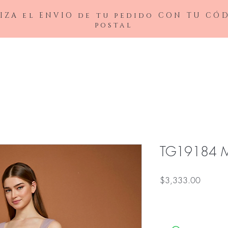
IZA el ENVIO de tu pedido CON TU CÓ
postal
BAJAS
LADIVINE
ANDREA&LEO
BICICI & COTY
ADDRESS
NOX26
TG19184 
Precio
$3,333.00