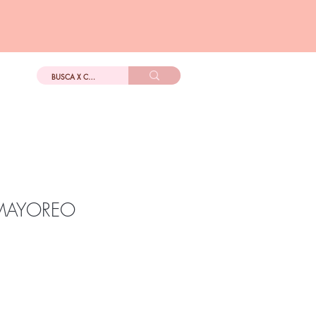
DIGo
Más
MAYOREO