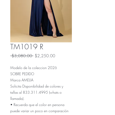
TM1019 R
Precio
Precio
 $3,080.00 
$2,250.00
de
oferta
Modelo de la coleccion 2026
SOBRE PEDIDO
Marca AMELIA
Solicita Disponibilidad de colores y
tallas al 833.311.4995 (whats o
llamada).
• Recuerda que el color en persona
puede variar un poco en comparación