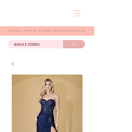
COTIZA el ENVIO de tu pedido CON TU CÓDIGo postal