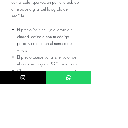
con el color que vez en pantalla debido
al retoque digital del fotografo de
AMELIA
El precio NO incluye el envio a tu
ciudad, cotízalo con tu código
postal y colonia en el numero de
whats
El precio puede variar si el valor de
el dolar es mayor a $20 mexicanos
Checa nuestras referencias en nuestro
instagram @akira.mayoreo o
@Donatela.rentas