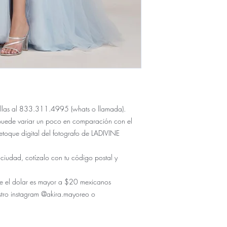
 tallas al 833.311.4995 (whats o llamada).
puede variar un poco en comparación con el
etoque digital del fotografo de LADIVINE
 ciudad, cotízalo con tu código postal y
r de el dolar es mayor a $20 mexicanos
stro instagram @akira.mayoreo o