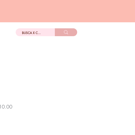
DIGo
Más
Precio
10.00
de
oferta