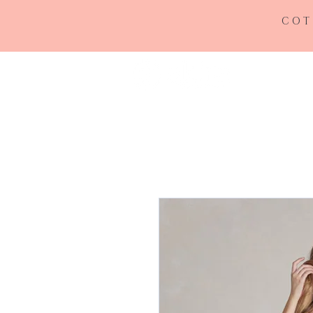
COT
INICIO
RE