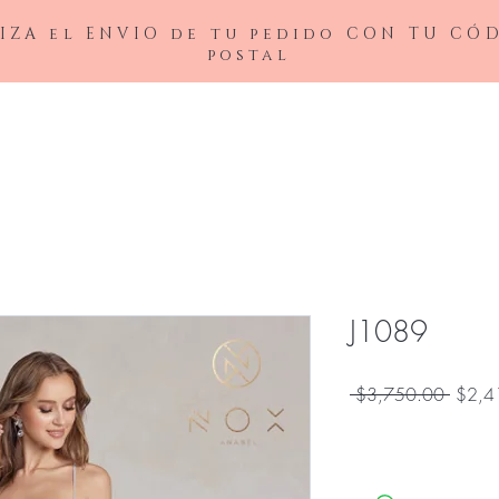
IZA el ENVIO de tu pedido CON TU CÓ
postal
BAJAS
LADIVINE
ANDREA&LEO
BICICI & COTY
ADDRESS
NOX26
J1089
Precio
 $3,750.00 
$2,4