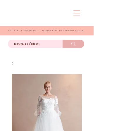
COTIZA el ENVIO de tu pedido CON TU CÓDIGo postal