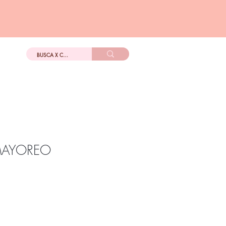
DIGo
Más
MAYOREO