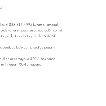
AS
 tallas al 833.311.4995 (whats o llamada).
puede variar un poco en comparación con el
etoque digital del fotografo de LADIVINE
 ciudad, cotízalo con tu código postal y
r de el dolar es mayor a $20.5 mexicanos
stro instagram @akira.mayoreo
ÚNICO NUMERO DE CONTACTO PARA COMPRAS:
833.311.4995
enda física se encuentra en Tuxtla Gutierrez Chiapas como
Don