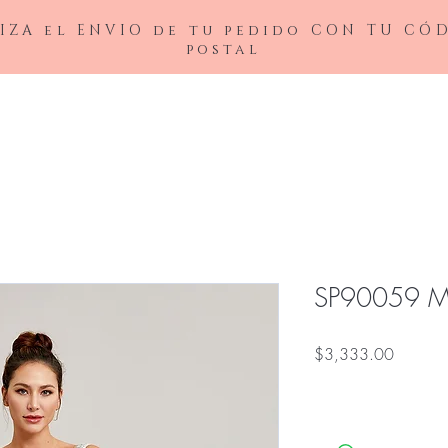
IZA el ENVIO de tu pedido CON TU CÓ
postal
BAJAS
LADIVINE
ANDREA&LEO
BICICI & COTY
ADDRESS
NOX26
SP90059 
Precio
$3,333.00