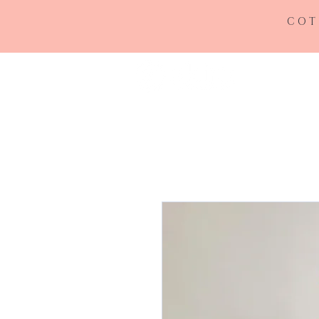
COT
INICIO
RE