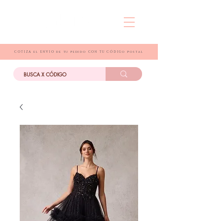
COTIZA el ENVIO de tu pedido CON TU CÓDIGo postal