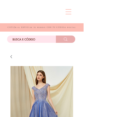
COTIZA el ENVIO de tu pedido CON TU CÓDIGo postal