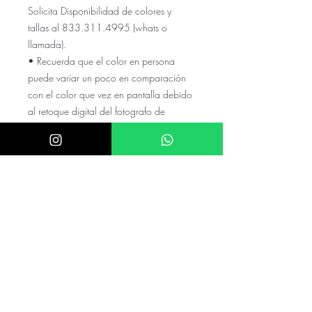
Solicita Disponibilidad de colores y
tallas al 833.311.4995 (whats o
llamada).
• Recuerda que el color en persona
puede variar un poco en comparación
con el color que vez en pantalla debido
al retoque digital del fotografo de
LADIVINE
El precio NO incluye el envio a tu
ciudad, cotízalo con tu código
postal y colonia en el numero de
whats
El precio puede variar si el valor de
el dolar es mayor a $20.5
mexicanos
Checa nuestras referencias en nuestro
instagram @akira.mayoreo
⭑