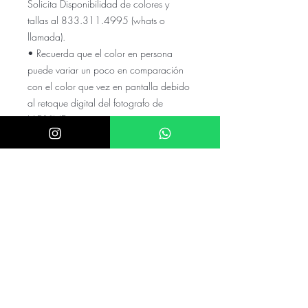
Solicita Disponibilidad de colores y
tallas al 833.311.4995 (whats o
llamada).
• Recuerda que el color en persona
puede variar un poco en comparación
con el color que vez en pantalla debido
al retoque digital del fotografo de
LADIVINE
El precio NO incluye el envio a tu
ciudad, cotízalo con tu código
postal y colonia en el numero de
whats
El precio puede variar si el valor de
el dolar es mayor a $20.5
mexicanos
Checa nuestras referencias en nuestro
instagram @akira.mayoreo
⭑