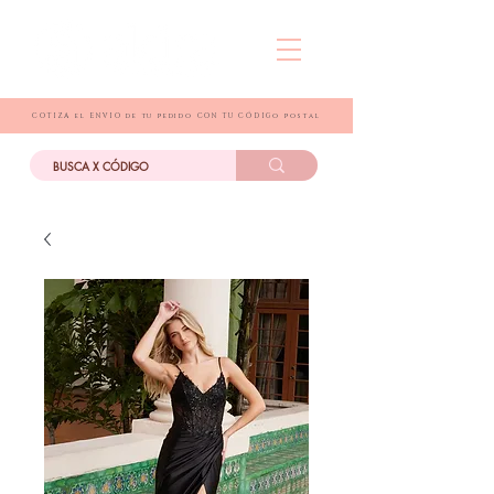
COTIZA el ENVIO de tu pedido CON TU CÓDIGo postal