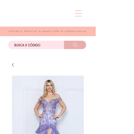
COTIZA el ENVIO de tu pedido CON TU CÓDIGo postal