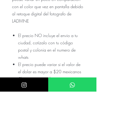
con el color que vez en pantalla debido
al retoque digital del fotografo de
LADIVINE
El precio NO incluye el envio a tu
ciudad, cotízalo con tu código
postal y colonia en el numero de
whats
El precio puede variar si el valor de
el dolar es mayor a $20 mexicanos
Checa nuestras referencias en nuestro
instagram @akira.mayoreo o
@Donatela.rentas