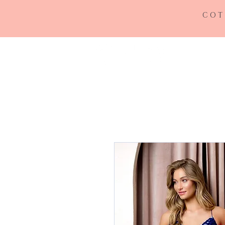
COT
INICIO
RE