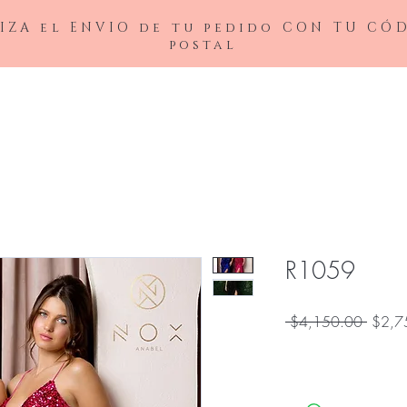
IZA el ENVIO de tu pedido CON TU CÓ
postal
BAJAS
LADIVINE
ANDREA&LEO
BICICI & COTY
ADDRESS
NOX26
R1059
Precio
 $4,150.00 
$2,7