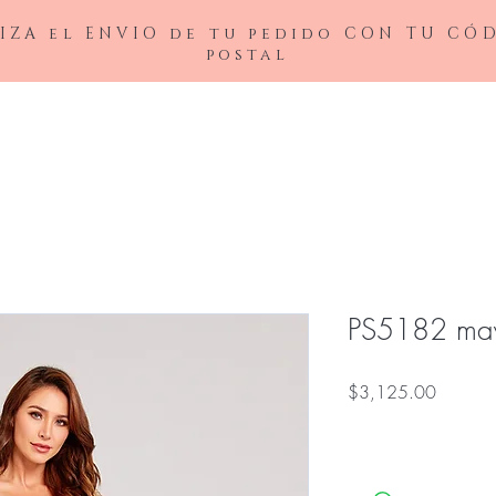
IZA el ENVIO de tu pedido CON TU CÓ
postal
BAJAS
LADIVINE
ANDREA&LEO
BICICI & COTY
ADDRESS
NOX26
PS5182 ma
Precio
$3,125.00