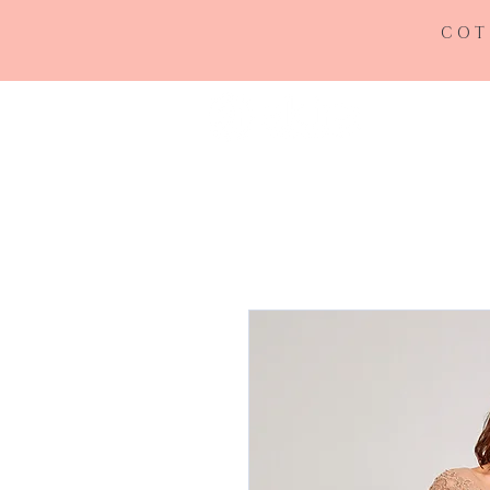
COT
INICIO
RE