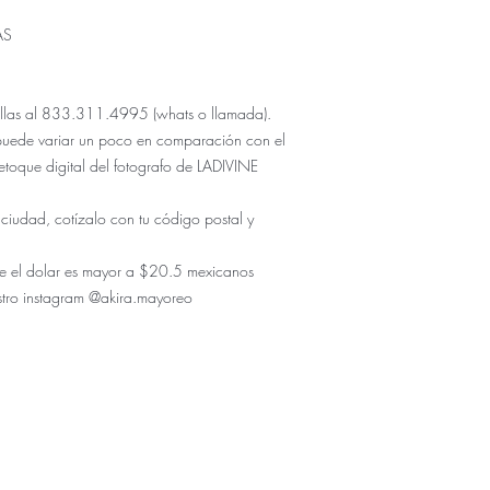
AS
 tallas al 833.311.4995 (whats o llamada).
puede variar un poco en comparación con el
etoque digital del fotografo de LADIVINE
 ciudad, cotízalo con tu código postal y
r de el dolar es mayor a $20.5 mexicanos
stro instagram @akira.mayoreo
ÚNICO NUMERO DE CONTACTO PARA COMPRAS:
833.311.4995
enda física se encuentra en Tuxtla Gutierrez Chiapas como
Don