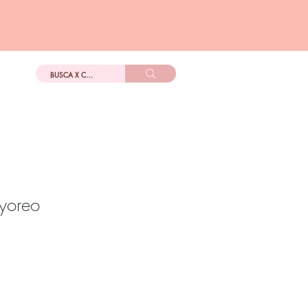
DIGo
Más
yoreo