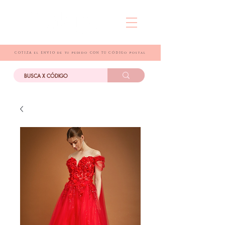
COTIZA el ENVIO de tu pedido CON TU CÓDIGo postal