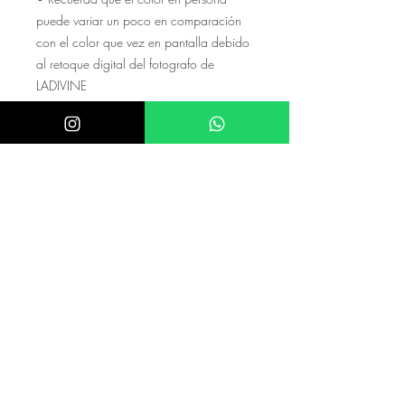
puede variar un poco en comparación
con el color que vez en pantalla debido
al retoque digital del fotografo de
LADIVINE
El precio NO incluye el envio a tu
ciudad, cotízalo con tu código
postal y colonia en el numero de
whats
El precio puede variar si el valor de
el dolar es mayor a $20.5
mexicanos
Checa nuestras referencias en nuestro
instagram @akira.mayoreo
⭑