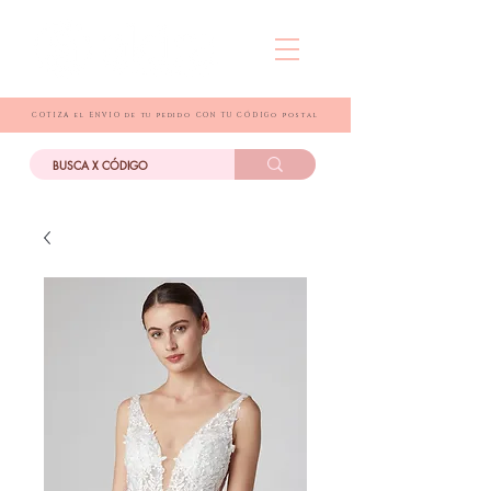
COTIZA el ENVIO de tu pedido CON TU CÓDIGo postal