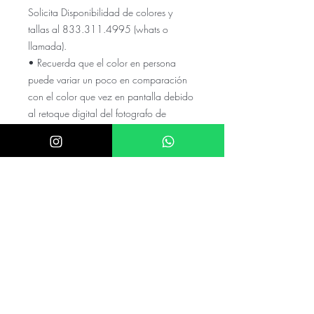
Solicita Disponibilidad de colores y
tallas al 833.311.4995 (whats o
llamada).
• Recuerda que el color en persona
puede variar un poco en comparación
con el color que vez en pantalla debido
al retoque digital del fotografo de
LADIVINE
El precio NO incluye el envio a tu
ciudad, cotízalo con tu código
postal y colonia en el numero de
whats
El precio puede variar si el valor de
el dolar es mayor a $20.5
mexicanos
Checa nuestras referencias en nuestro
instagram @akira.mayoreo