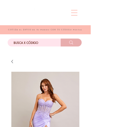
COTIZA el ENVIO de tu pedido CON TU CÓDIGo postal