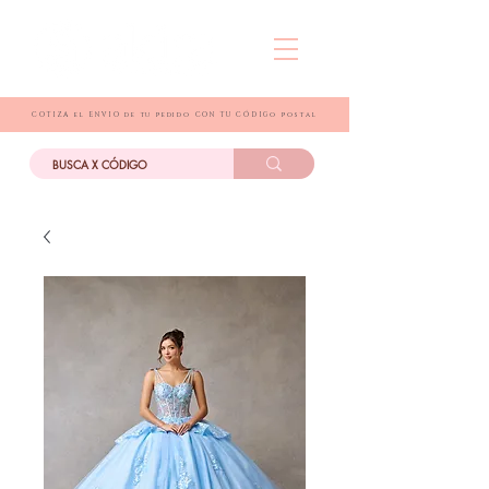
COTIZA el ENVIO de tu pedido CON TU CÓDIGo postal