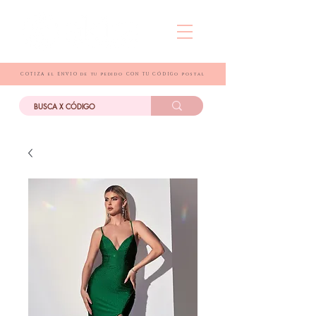
COTIZA el ENVIO de tu pedido CON TU CÓDIGo postal