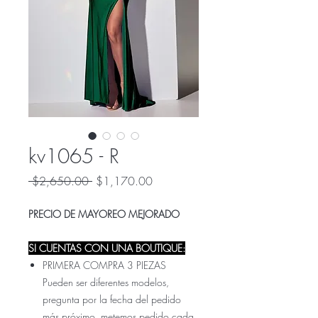
kv1065 - R
Precio
Precio
 $2,650.00 
$1,170.00
de
oferta
PRECIO DE MAYOREO MEJORADO
SI CUENTAS CON UNA BOUTIQUE:
PRIMERA COMPRA 3 PIEZAS
Pueden ser diferentes modelos,
pregunta por la fecha del pedido
más próximo, metemos pedido cada