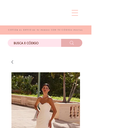
COTIZA el ENVIO de tu pedido CON TU CÓDIGo postal