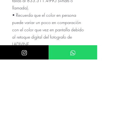
tallas al 833.311.4995 (whats o
llamada).
• Recuerda que el color en persona
puede variar un poco en comparación
con el color que vez en pantalla debido
al retoque digital del fotografo de
LADIVINE
El precio NO incluye el envio a tu
ciudad, cotízalo con tu código
postal y colonia en el numero de
whats
El precio puede variar si el valor de
el dolar es mayor a $20.5
mexicanos
Checa nuestras referencias en nuestro
instagram @akira.mayoreo
⭑