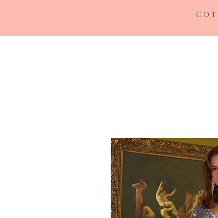
COT
INICIO
RE