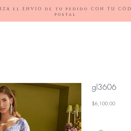
IZA el ENVIO de tu pedido CON TU CÓ
postal
BAJAS
LADIVINE
ANDREA&LEO
BICICI & COTY
ADDRESS
NOX26
gl3606
Precio
$6,100.00