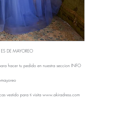
A ES DE MAYOREO
para hacer tu pedido en nuestra seccion INFO
omayoreo
cas vestido para ti visita www.akiradress.com
ÚNICO NUMERO DE CONTACTO PARA COMPRAS:
833.311.4995
enda física se encuentra en Tuxtla Gutierrez Chiapas como
Don