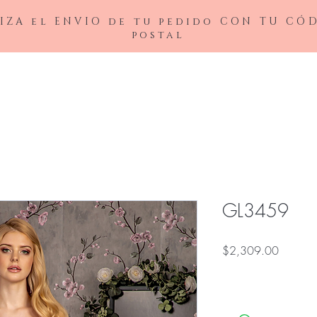
IZA el ENVIO de tu pedido CON TU CÓ
postal
BAJAS
LADIVINE
ANDREA&LEO
BICICI & COTY
ADDRESS
NOX26
GL3459
Precio
$2,309.00