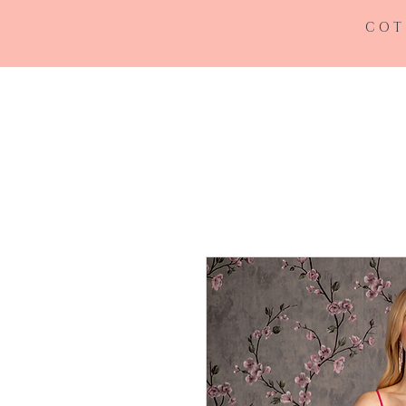
COT
INICIO
RE