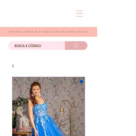
COTIZA el ENVIO de tu pedido CON TU CÓDIGo postal