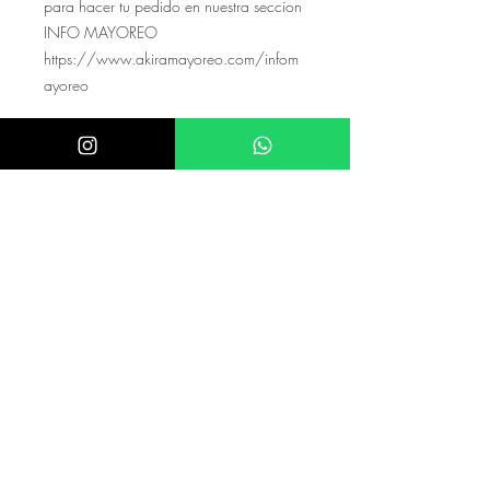
para hacer tu pedido en nuestra seccion
INFO MAYOREO
https://www.akiramayoreo.com/infom
ayoreo
Si no cuentas con una boutique y buscas
vestido para ti visita
www.akiradress.com
ÚNICO NUMERO DE CONTACTO PARA
COMPRAS:
833.311.4995
Nuestra tienda física se encuentra en
Tuxtla Gutierrez Chiapas como
Donatela
Rentas
AVE. 5TA NORTE 2156 TUXTLA
GUTIERREZ CHIAPAS