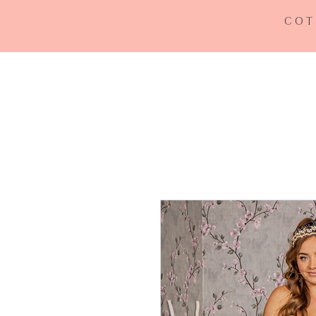
COT
INICIO
RE