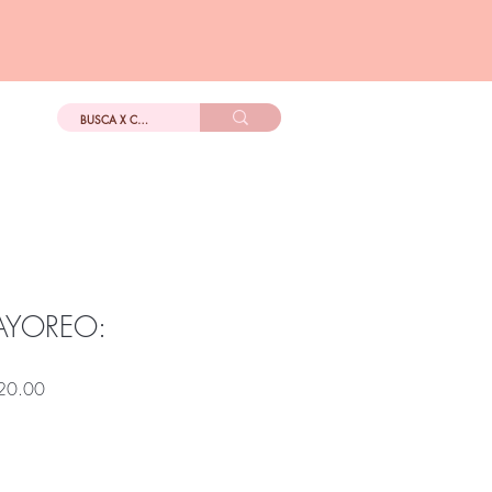
DIGo
Más
AYOREO:
Precio
20.00
de
oferta