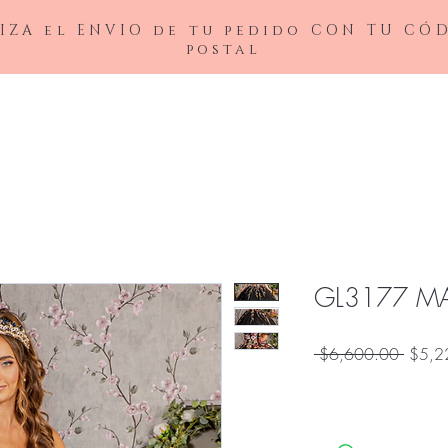
IZA el ENVIO de tu pedido CON TU CÓ
postal
BAJAS
LADIVINE
ANDREA&LEO
BICICI & COTY
ADDRESS
NOX26
GL3177 M
Precio
 $6,600.00 
$5,2