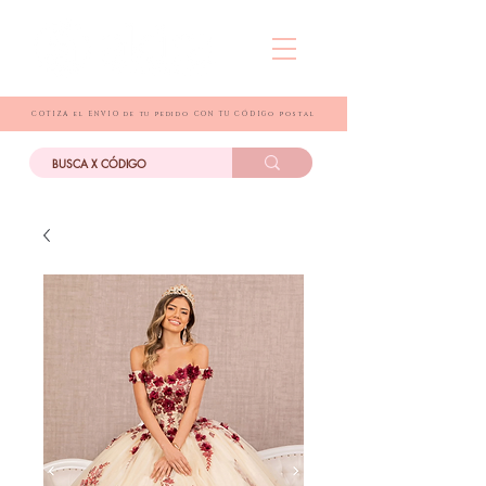
COTIZA el ENVIO de tu pedido CON TU CÓDIGo postal