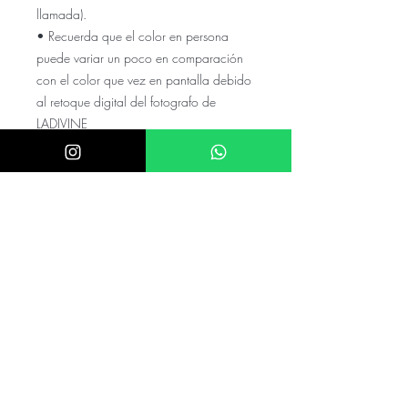
llamada).
• Recuerda que el color en persona
puede variar un poco en comparación
con el color que vez en pantalla debido
al retoque digital del fotografo de
LADIVINE
El precio NO incluye el envio a tu
ciudad, cotízalo con tu código
postal y colonia en el numero de
whats
El precio puede variar si el valor de
el dolar es mayor a $20.5
mexicanos
Checa nuestras referencias en nuestro
instagram @akira.mayoreo
⭑