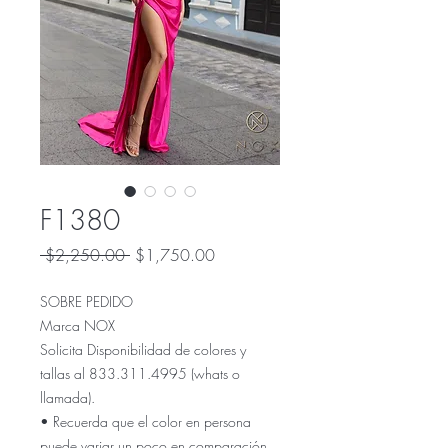
F1380
Precio
Precio
 $2,250.00 
$1,750.00
de
oferta
SOBRE PEDIDO
Marca NOX
Solicita Disponibilidad de colores y
tallas al 833.311.4995 (whats o
llamada).
• Recuerda que el color en persona
puede variar un poco en comparación