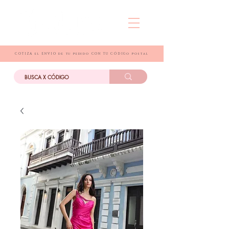
COTIZA el ENVIO de tu pedido CON TU CÓDIGo postal