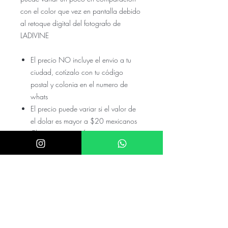
con el color que vez en pantalla debido
al retoque digital del fotografo de
LADIVINE
El precio NO incluye el envio a tu
ciudad, cotízalo con tu código
postal y colonia en el numero de
whats
El precio puede variar si el valor de
el dolar es mayor a $20 mexicanos
Checa nuestras referencias en nuestro
instagram @akira.mayoreo o
@Donatela.rentas