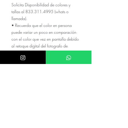
Solicita Disponibilidad de colores y
tallas al 833.311.4995 (whats o
llamada).
• Recuerda que el color en persona
puede variar un poco en comparación
con el color que vez en pantalla debido
al retoque digital del fotografo de
LADIVINE
El precio NO incluye el envio a tu
ciudad, cotízalo con tu código
postal y colonia en el numero de
whats
El precio puede variar si el valor de
el dolar es mayor a $20.5
mexicanos
Checa nuestras referencias en nuestro
instagram @akira.mayoreo