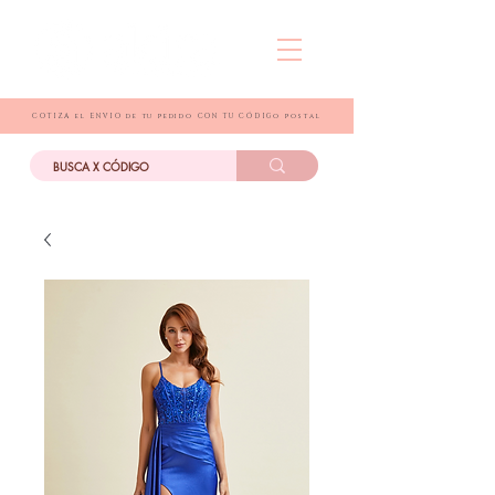
COTIZA el ENVIO de tu pedido CON TU CÓDIGo postal