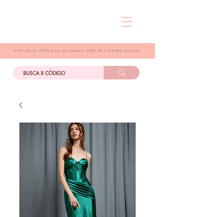
COTIZA el ENVIO de tu pedido CON TU CÓDIGo postal