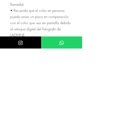
llamada).
• Recuerda que el color en persona
puede variar un poco en comparación
con el color que vez en pantalla debido
al retoque digital del fotografo de
LADIVINE
El precio NO incluye el envio a tu
ciudad, cotízalo con tu código
postal y colonia en el numero de
whats
El precio puede variar si el valor de
el dolar es mayor a $20.5
mexicanos
Checa nuestras referencias en nuestro
instagram @akira.mayoreo
⭑