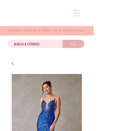
COTIZA el ENVIO de tu pedido CON TU CÓDIGo postal