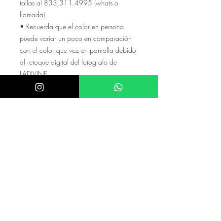
tallas al 833.311.4995 (whats o
llamada).
• Recuerda que el color en persona
puede variar un poco en comparación
con el color que vez en pantalla debido
al retoque digital del fotografo de
LADIVINE
El precio NO incluye el envio a tu
ciudad, cotízalo con tu código
postal y colonia en el numero de
whats
El precio puede variar si el valor de
el dolar es mayor a $20.5
mexicanos
Checa nuestras referencias en nuestro
instagram @akira.mayoreo
⭑