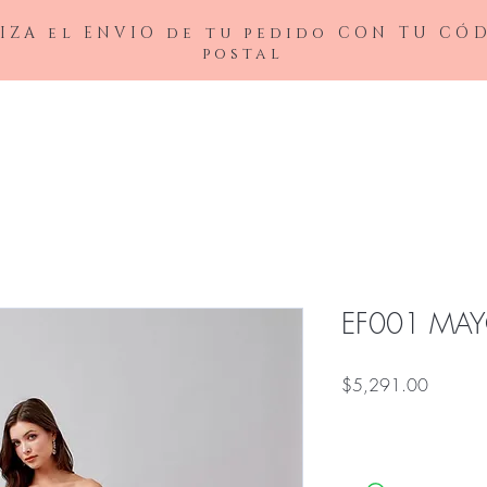
IZA el ENVIO de tu pedido CON TU CÓ
postal
BAJAS
LADIVINE
ANDREA&LEO
BICICI & COTY
ADDRESS
NOX26
EF001 MA
Precio
$5,291.00