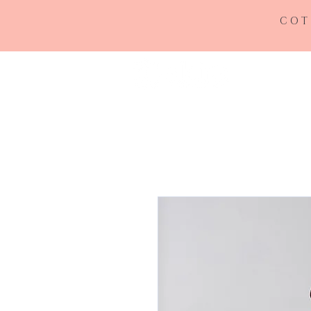
COT
INICIO
RE