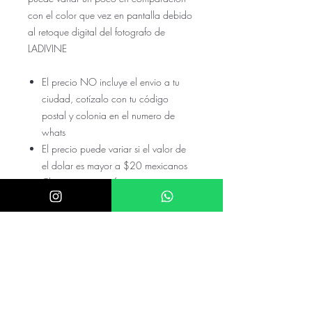
con el color que vez en pantalla debido
al retoque digital del fotografo de
LADIVINE
El precio NO incluye el envio a tu
ciudad, cotízalo con tu código
postal y colonia en el numero de
whats
El precio puede variar si el valor de
el dolar es mayor a $20 mexicanos
Checa nuestras referencias en nuestro
instagram @akira.mayoreo o
@Donatela.rentas