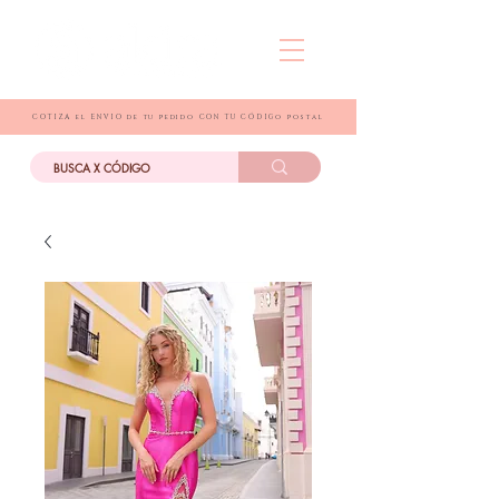
COTIZA el ENVIO de tu pedido CON TU CÓDIGo postal