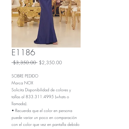
E1186
Precio
Precio
 $3,350.00 
$2,350.00
de
oferta
SOBRE PEDIDO
Marca NOX
Solicita Disponibilidad de colores y
tallas al 833.311.4995 (whats o
llamada).
• Recuerda que el color en persona
puede variar un poco en comparación
con el color que vez en pantalla debido