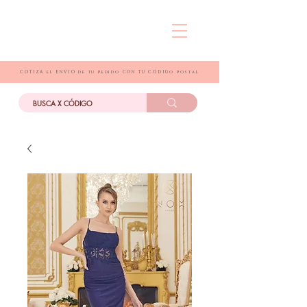
COTIZA el ENVIO de tu pedido CON TU CÓDIGo postal