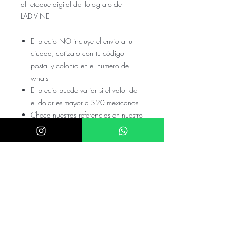
al retoque digital del fotografo de
LADIVINE
El precio NO incluye el envio a tu
ciudad, cotízalo con tu código
postal y colonia en el numero de
whats
El precio puede variar si el valor de
el dolar es mayor a $20 mexicanos
Checa nuestras referencias en nuestro
instagram @akira.mayoreo o
@Donatela.rentas