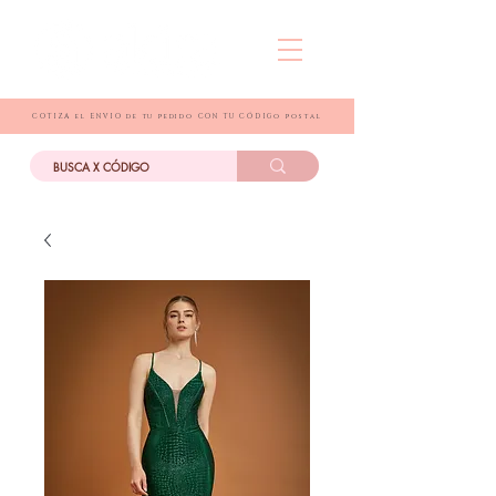
COTIZA el ENVIO de tu pedido CON TU CÓDIGo postal