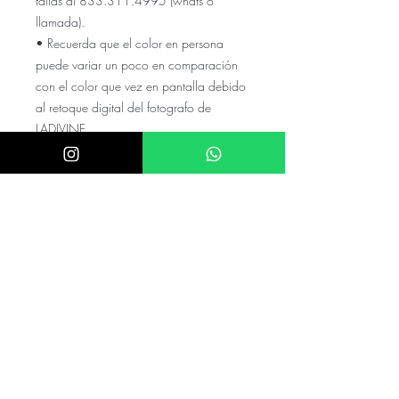
tallas al 833.311.4995 (whats o
llamada).
• Recuerda que el color en persona
puede variar un poco en comparación
con el color que vez en pantalla debido
al retoque digital del fotografo de
LADIVINE
El precio NO incluye el envio a tu
ciudad, cotízalo con tu código
postal y colonia en el numero de
whats
El precio puede variar si el valor de
el dolar es mayor a $20.5
mexicanos
Checa nuestras referencias en nuestro
instagram @akira.mayoreo
⭑