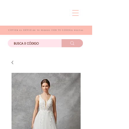
COTIZA el ENVIO de tu pedido CON TU CÓDIGo postal