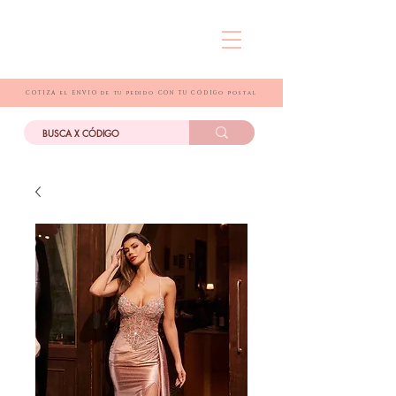
COTIZA el ENVIO de tu pedido CON TU CÓDIGo postal