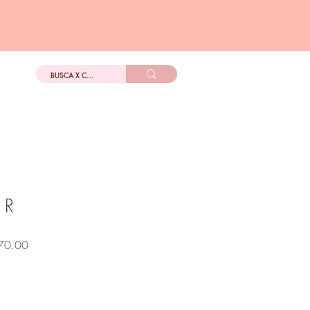
DIGo
Más
 R
Precio
70.00
de
oferta