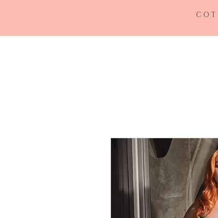
COT
INICIO
RE