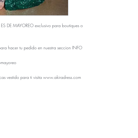
S DE MAYOREO exclusivo para boutiques o
para hacer tu pedido en nuestra seccion INFO
omayoreo
cas vestido para ti visita www.akiradress.com
ÚNICO NUMERO DE CONTACTO PARA COMPRAS:
833.311.4995
enda física se encuentra en Tuxtla Gutierrez Chiapas como
Don
AVE. 5TA NORTE 2156 TUXTLA GUTIERREZ CHIAPAS