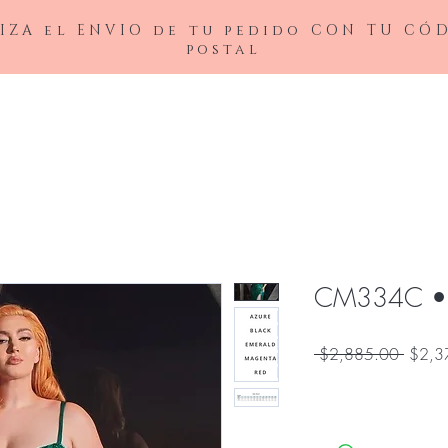
IZA el ENVIO de tu pedido CON TU CÓ
postal
BAJAS
LADIVINE
ANDREA&LEO
BICICI & COTY
ADDRESS
NOX26
CM334C •
Precio
 $2,885.00 
$2,3