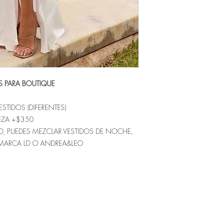
S PARA BOUTIQUE
STIDOS (DIFERENTES)
IEZA +$350
O, PUEDES MEZCLAR VESTIDOS DE NOCHE,
 MARCA LD O ANDREA&LEO
ÚNICO NUMERO DE CONTACTO PARA COMPRAS:
833.311.4995
enda física se encuentra en Tuxtla Gutierrez Chiapas como
Don
AVE. 5TA NORTE 2156 TUXTLA GUTIERREZ CHIAPAS