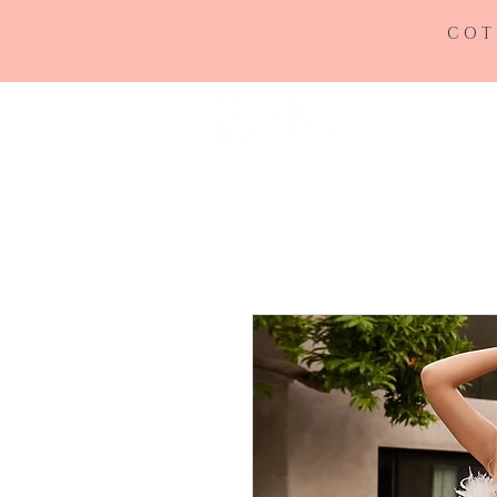
COT
INICIO
RE