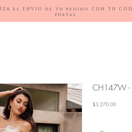
IZA el ENVIO de tu pedido CON TU CÓ
postal
BAJAS
LADIVINE
ANDREA&LEO
BICICI & COTY
ADDRESS
NOX26
CH147W -
Precio
$3,270.00