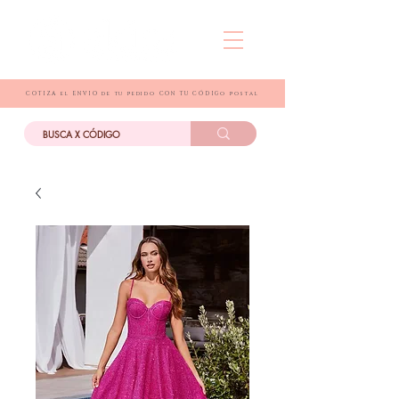
COTIZA el ENVIO de tu pedido CON TU CÓDIGo postal