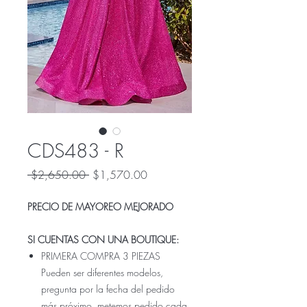
CDS483 - R
Precio
Precio
 $2,650.00 
$1,570.00
de
oferta
PRECIO DE MAYOREO MEJORADO
SI CUENTAS CON UNA BOUTIQUE:
PRIMERA COMPRA 3 PIEZAS
Pueden ser diferentes modelos,
pregunta por la fecha del pedido
más próximo, metemos pedido cada