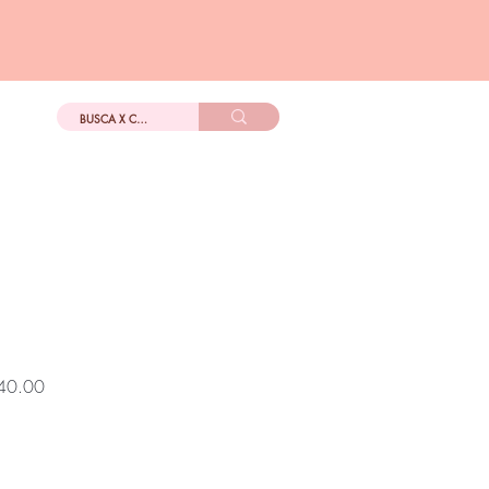
DIGo
Más
Precio
40.00
de
oferta