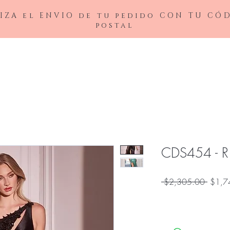
IZA el ENVIO de tu pedido CON TU CÓ
postal
BAJAS
LADIVINE
ANDREA&LEO
BICICI & COTY
ADDRESS
NOX26
CDS454 - R
Precio
 $2,305.00 
$1,7