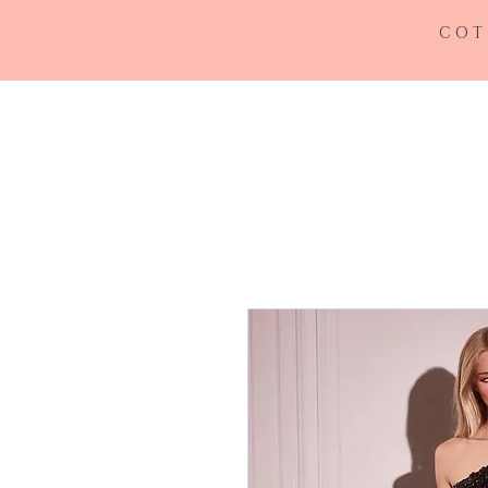
COT
INICIO
RE