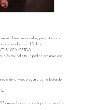
ser diferentes modelos, pregunta por la
etemos pedido cada 15 días
NTA $100 X VESTIDO
s próximo, solicita un pedido exclusivo con
io de la web, pregunta por la fecha del
udeo
5 enviando foto con código de los modelos