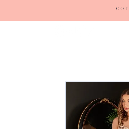
COT
INICIO
RE