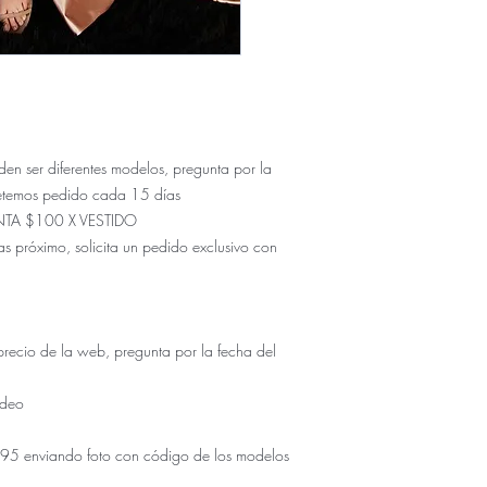
ser diferentes modelos, pregunta por la
etemos pedido cada 15 días
NTA $100 X VESTIDO
s próximo, solicita un pedido exclusivo con
io de la web, pregunta por la fecha del
udeo
5 enviando foto con código de los modelos