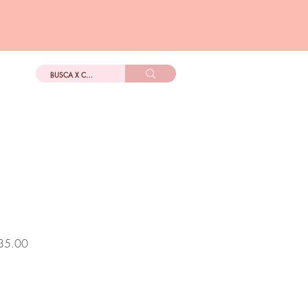
DIGo
Más
Precio
35.00
de
oferta