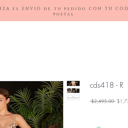
IZA el ENVIO de tu pedido CON TU CÓ
postal
BAJAS
LADIVINE
ANDREA&LEO
BICICI & COTY
ADDRESS
NOX26
cds418 - R
Precio
 $2,495.00 
$1,7