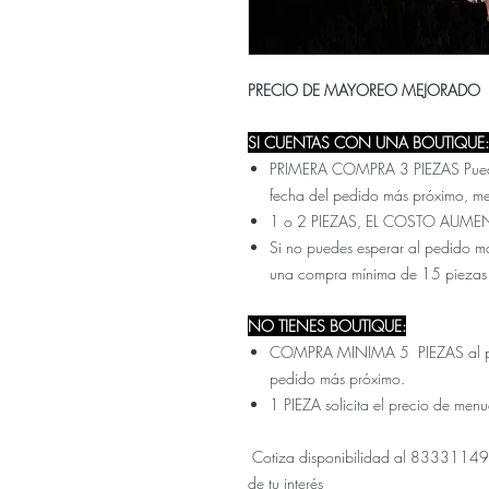
PRECIO DE MAYOREO MEJORADO
SI CUENTAS CON UNA BOUTIQUE:
PRIMERA COMPRA 3 PIEZAS Pueden 
fecha del pedido más próximo, m
1 o 2 PIEZAS, EL COSTO AUME
Si no puedes esperar al pedido ma
una compra mínima de 15 piezas
NO TIENES BOUTIQUE:
COMPRA MINIMA 5 PIEZAS al prec
pedido más próximo.
1 PIEZA solicita el precio de men
Cotiza disponibilidad al 833311499
de tu interés