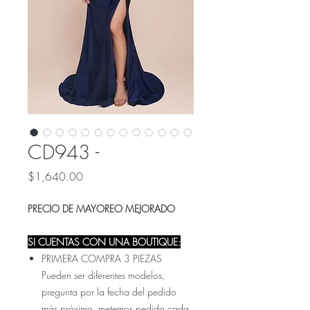
CD943 -
Precio
$1,640.00
PRECIO DE MAYOREO MEJORADO
SI CUENTAS CON UNA BOUTIQUE:
PRIMERA COMPRA 3 PIEZAS
Pueden ser diferentes modelos,
pregunta por la fecha del pedido
más próximo, metemos pedido cada