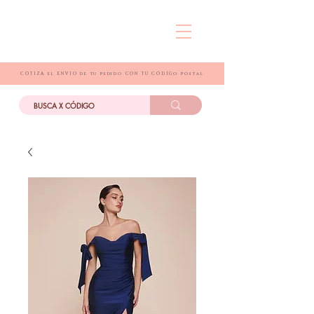
COTIZA el ENVIO de tu pedido CON TU CÓDIGo postal