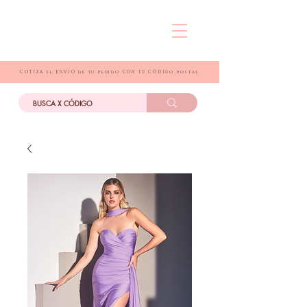
COTIZA el ENVIO de tu pedido CON TU CÓDIGo postal