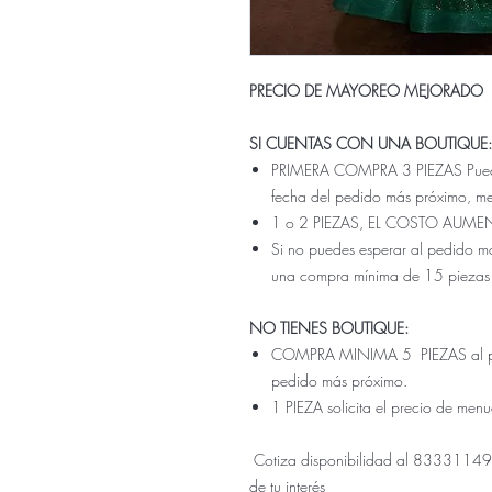
PRECIO DE MAYOREO MEJORADO
SI CUENTAS CON UNA BOUTIQUE:
PRIMERA COMPRA 3 PIEZAS Pueden 
fecha del pedido más próximo, m
1 o 2 PIEZAS, EL COSTO AUME
Si no puedes esperar al pedido ma
una compra mínima de 15 piezas
NO TIENES BOUTIQUE:
COMPRA MINIMA 5 PIEZAS al prec
pedido más próximo.
1 PIEZA solicita el precio de men
Cotiza disponibilidad al 833311499
de tu interés