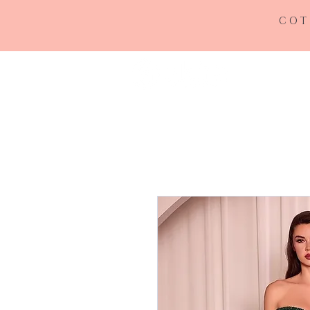
COT
INICIO
RE