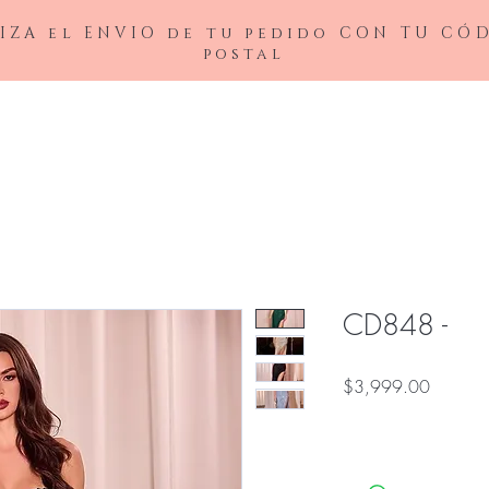
IZA el ENVIO de tu pedido CON TU CÓ
postal
BAJAS
LADIVINE
ANDREA&LEO
BICICI & COTY
ADDRESS
NOX26
CD848 -
Precio
$3,999.00