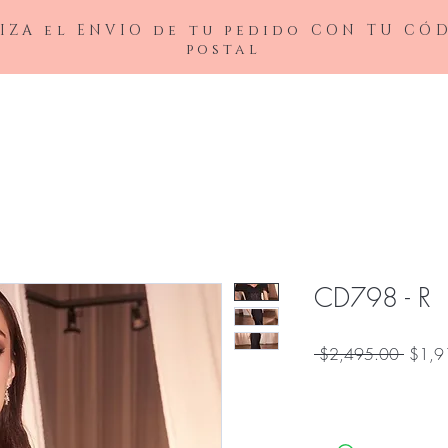
IZA el ENVIO de tu pedido CON TU CÓ
postal
BAJAS
LADIVINE
ANDREA&LEO
BICICI & COTY
ADDRESS
NOX26
CD798 - R
Precio
 $2,495.00 
$1,9