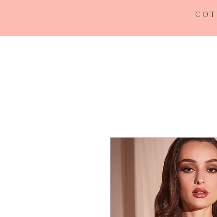
COT
INICIO
RE