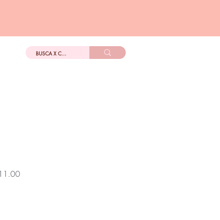
DIGo
Más
Precio
11.00
de
oferta