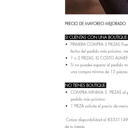
PRECIO DE MAYOREO MEJORADO
SI CUENTAS CON UNA BOUTIQUE:
PRIMERA COMPRA 3 PIEZAS Pueden 
fecha del pedido más próximo, m
1 o 2 PIEZAS, EL COSTO AUME
Si no puedes esperar al pedido ma
una compra mínima de 15 piezas
NO TIENES BOUTIQUE:
COMPRA MINIMA 5 PIEZAS al prec
pedido más próximo.
1 PIEZA solicita el precio de men
Cotiza disponibilidad al 833311499
de tu interés