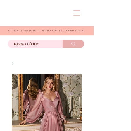
COTIZA el ENVIO de tu pedido CON TU CÓDIGo postal