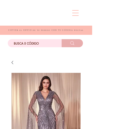
COTIZA el ENVIO de tu pedido CON TU CÓDIGo postal